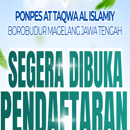
akku, Tetesan Air Mata Kebahagiaan Orang Tuamu, Jalan Keberkah