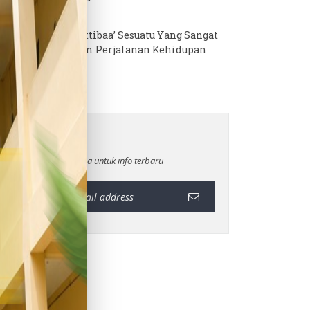
11 NOVEMBER 2025
Keikhlasan & Ittibaa’ Sesuatu Yang Sangat
Berharga Dalam Perjalanan Kehidupan
Manusia
Feedburner
Masukan email Anda untuk info terbaru