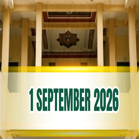
imah #sunnah ...
READ MORE
FOLLOW US ON INSTAGRAM