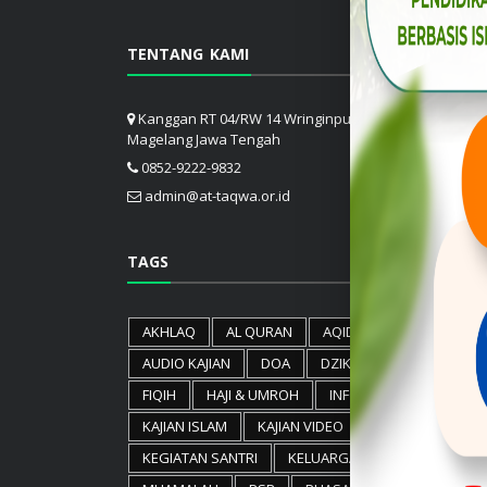
TENTANG KAMI
Kanggan RT 04/RW 14 Wringinputih Borobudur
Magelang Jawa Tengah
0852-9222-9832
admin@at-taqwa.or.id
TAGS
AKHLAQ
AL QURAN
AQIDAH
ARTIKEL
AUDIO KAJIAN
DOA
DZIKIR
FATAWA
FIQIH
HAJI & UMROH
INFO PESANTREN
KAJIAN ISLAM
KAJIAN VIDEO
KEGIATAN SANTRI
KELUARGA
lainnya