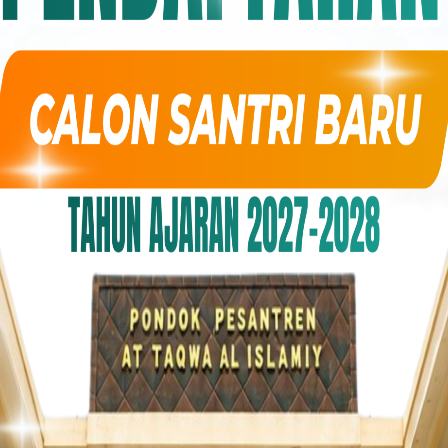
 OKTOBER 2021
1353
0
ng Pilihan Allah
ISLAMMA’HAD AT-TAQWA AL ISLAMIY BOROBUDUR,
h & TV Islam Info & Konfirmasi :Ust.Abu Hammam,Lc.
6281390313518 Youtube : Zaaduttaqwa TVInstagram &
re. Semoga bermanfaat. Aamiin Baarokallohu fiinaa fii
ron. Aamiin #islam #muslim #quran #islamicquotes