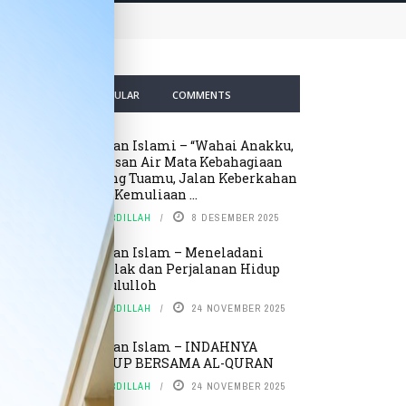
an dan Kemuliaan dalam Kehidupanmu”
RECENT
POPULAR
COMMENTS
Kajian Islami – “Wahai Anakku,
Tetesan Air Mata Kebahagiaan
Orang Tuamu, Jalan Keberkahan
dan Kemuliaan ...
BY
ABDILLAH
8 DESEMBER 2025
Kajian Islam – Meneladani
Akhlak dan Perjalanan Hidup
Rosululloh
BY
ABDILLAH
24 NOVEMBER 2025
Kajian Islam – INDAHNYA
HIDUP BERSAMA AL-QURAN
BY
ABDILLAH
24 NOVEMBER 2025