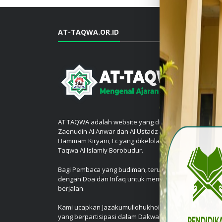
AT-TAQWA.OR.ID
AT TAQWA adalah website yang diasuh oleh Al Ustadz
Zaenudin Al Anwar dan Al Ustadz Dr. (H.C.)Abu
Hammam Kiryani, Lc yang dikelola oleh Ponpes At
Taqwa Al Islamiy Borobudur.
Bagi Pembaca yang budiman, teruslah dukung kami
dengan Doa dan Infaq untuk membantu Dakwah teta
berjalan.
Kami ucapkan Jazakumullohukhoiron kepada Anda
yang berpartisipasi dalam Dakwah Islam ini.