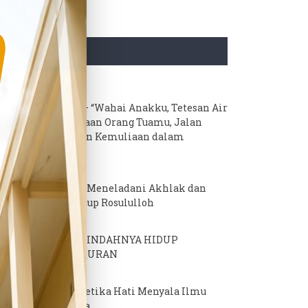
TIMELINE
8 DESEMBER 2025
Kajian Islami – “Wahai Anakku, Tetesan Air
Mata Kebahagiaan Orang Tuamu, Jalan
Keberkahan dan Kemuliaan dalam
Kehidupanmu”
24 NOVEMBER 2025
Kajian Islam – Meneladani Akhlak dan
Perjalanan Hidup Rosululloh
24 NOVEMBER 2025
Kajian Islam – INDAHNYA HIDUP
BERSAMA AL-QURAN
17 NOVEMBER 2025
Live Kajian – Ketika Hati Menyala Ilmu
Menjadi Cahaya