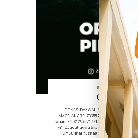
BY
ABDILLAH
18
Orang-ora
DONASI DAKWAH & PENGEMBANGAN TV 
MAGELANGBSI 7395577772a.n Donasi Dakwa
wa.me/6281295571771Ust.Abu Ammar wa.me/
FB : Zaaduttaqwa Silahkan subscribe & sha
umuurinal husnaa Wa Jazakumulloh khoi