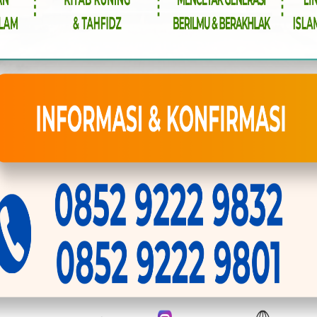
Live Kajian – Ketika Hati
Menyala Ilmu Menjadi Cahaya
BY
ABDILLAH
17 NOVEMBER
2025