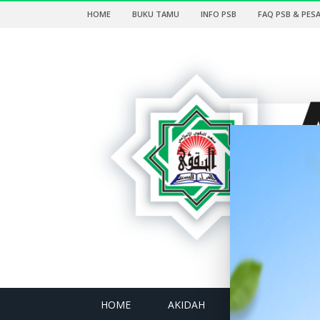
HOME
BUKU TAMU
INFO PSB
FAQ PSB & PES
HOME
AKIDAH
LENTERA HATI