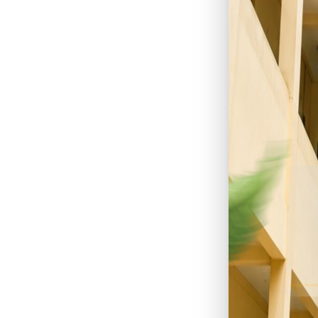
#musl