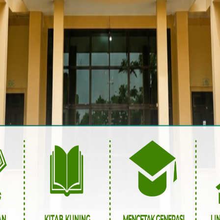
RECENT
POPULAR
COMMENTS
Kajian Islami – “Wahai
Anakku, Tetesan Air Mata
Kebahagiaan Orang Tuamu,
Jalan Keberkahan dan
Kemuliaan ...
BY
ABDILLAH
8 DESEMBER 2025
Kajian Islam – Meneladani
Akhlak dan Perjalanan Hidup
Rosululloh
BY
ABDILLAH
24 NOVEMBER
2025
p
Kajian Islam – INDAHNYA
HIDUP BERSAMA AL-QURAN
BY
ABDILLAH
24 NOVEMBER
2025